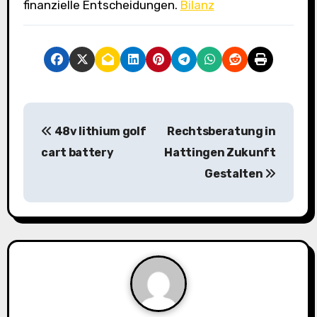
finanzielle Entscheidungen.
Bilanz
P
48v lithium golf
Rechtsberatung in
o
cart battery
Hattingen Zukunft
s
Gestalten
t
n
a
v