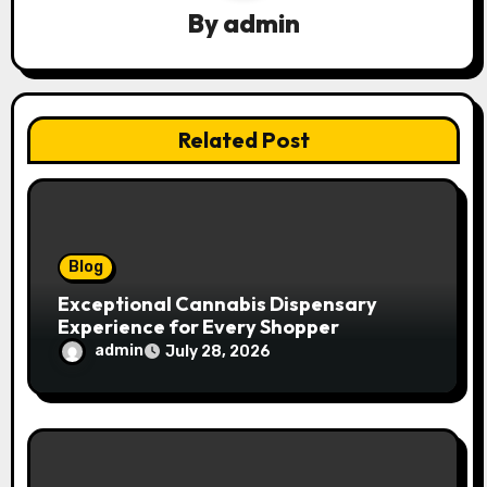
i
By
admin
g
a
t
Related Post
i
o
n
Blog
Exceptional Cannabis Dispensary
Experience for Every Shopper
admin
July 28, 2026