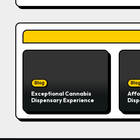
Blog
Blo
Exceptional Cannabis
Affo
Dispensary Experience
Disp
for Every Shopper
Exce
Serv