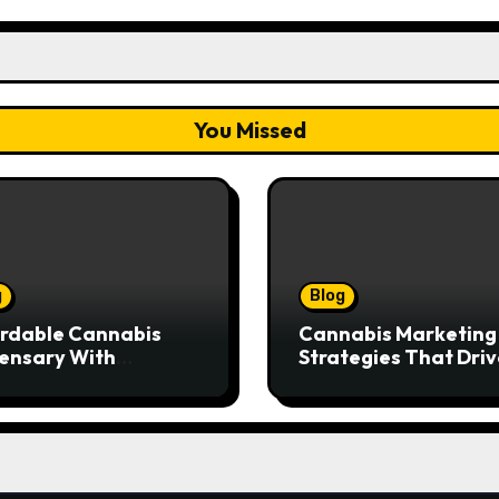
You Missed
g
Blog
rdable Cannabis
Cannabis Marketing
ensary With
Strategies That Driv
ptional Customer
Brand Growth and
ice
Customer Trust