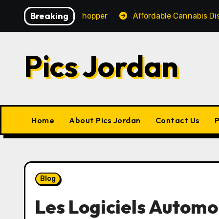
Skip
Breaking
nce for Every Shopper
Affordable Cannabis Dispensar
to
content
Pics Jordan
Home
About Pics Jordan
Contact Us
P
Blog
Les Logiciels Automob