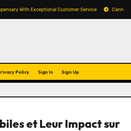
y With Exceptional Customer Service
Cannabis Marke
rivacy Policy
Sign In
Sign Up
iles et Leur Impact sur