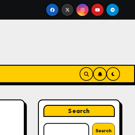
ting Strategies That Drive Brand Growth and Customer Tru
Search
Search