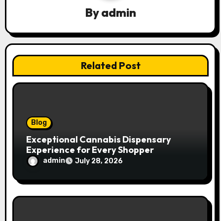
g
By
admin
a
t
Related Post
i
o
n
Blog
Exceptional Cannabis Dispensary
Experience for Every Shopper
admin
July 28, 2026