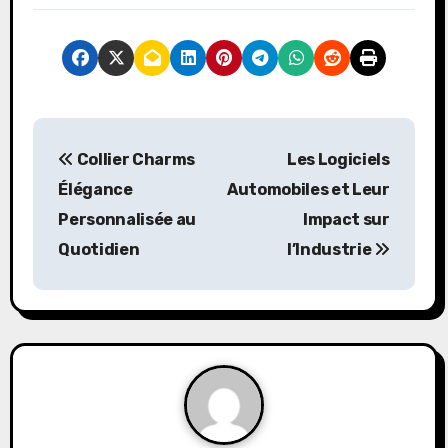
P
Collier Charms
Les Logiciels
o
Élégance
Automobiles et Leur
s
Personnalisée au
Impact sur
Quotidien
l’Industrie
t
n
a
v
i