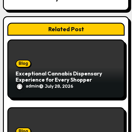
a
t
Related Post
i
o
n
Blog
Exceptional Cannabis Dispensary
Experience for Every Shopper
admin
July 28, 2026
Blog