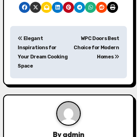
P
Elegant
WPC Doors Best
o
Inspirations for
Choice for Modern
s
Your Dream Cooking
Homes
Space
t
n
a
v
i
g
By
admin