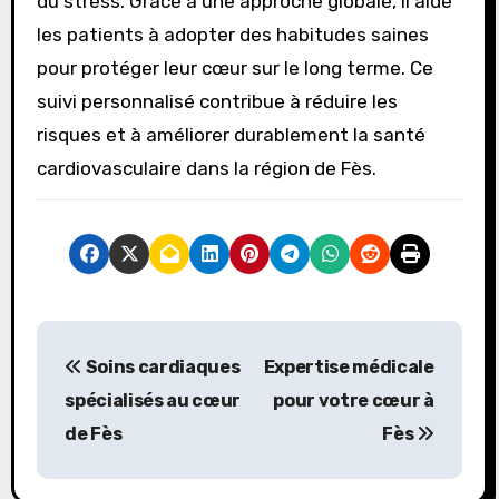
du stress. Grâce à une approche globale, il aide
les patients à adopter des habitudes saines
pour protéger leur cœur sur le long terme. Ce
suivi personnalisé contribue à réduire les
risques et à améliorer durablement la santé
cardiovasculaire dans la région de Fès.
P
Soins cardiaques
Expertise médicale
o
spécialisés au cœur
pour votre cœur à
s
de Fès
Fès
t