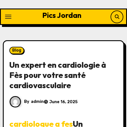
Skip
to
Pics Jordan
content
Blog
Un expert en cardiologie à
Fès pour votre santé
cardiovasculaire
By
admin
June 16, 2025
cardiologue a fes
Un