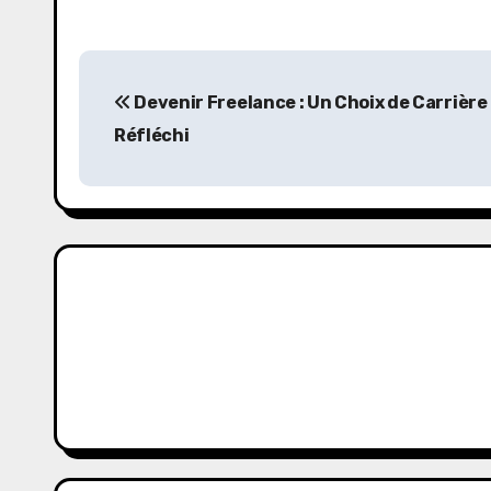
P
Devenir Freelance : Un Choix de Carrière
o
Réfléchi
s
t
n
a
v
i
g
a