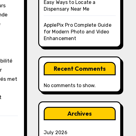
Easy Ways to Locate a
urs
Dispensary Near Me
ande
e
ApplePix Pro Complete Guide
for Modern Photo and Video
Enhancement
bilité
Recent Comments
r
ayés met
No comments to show.
t
Archives
July 2026