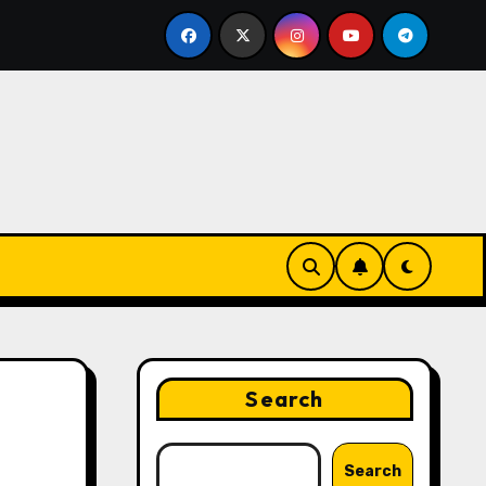
keting Strategies That Drive Brand Growth and Customer T
Search
Search