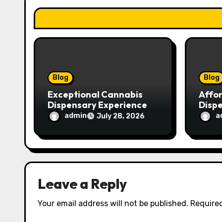
t
i
o
n
Blog
Blog
Exceptional Cannabis
Affo
Dispensary Experience
Disp
for Every Shopper
Exce
admin
a
July 28, 2026
Servi
Leave a Reply
Your email address will not be published.
Required