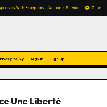
sary With Exceptional Customer Service
Cannabis Mar
rivacy Policy
Sign In
Sign Up
nce Une Liberté