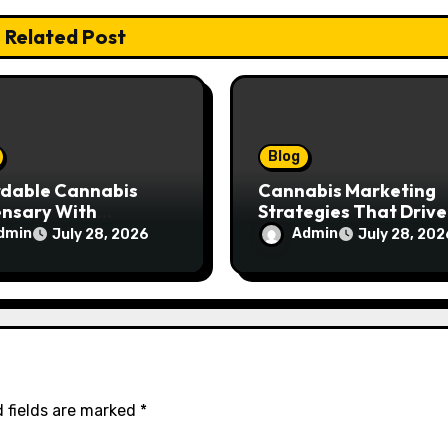
Related Post
Blog
rdable Cannabis
Cannabis Marketing
ensary With
Strategies That Drive
ptional Customer
Brand Growth and
dmin
Admin
July 28, 2026
July 28, 202
ce
Customer Trust
 fields are marked
*