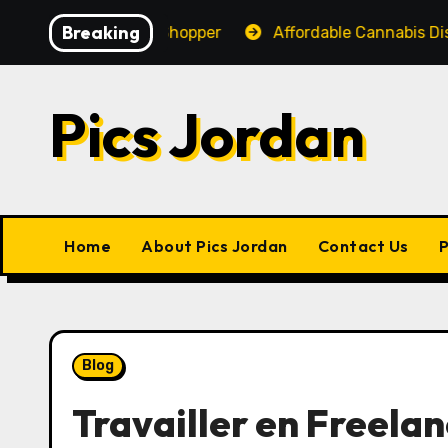
Skip
Breaking
rience for Every Shopper
Affordable Cannabis Dispen
to
content
Pics Jordan
Home
About Pics Jordan
Contact Us
P
Blog
Travailler en Freela