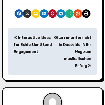
P
Interactive Ideas
Gitarrenunterricht
o
for Exhibition Stand
in Düsseldorf: Ihr
s
Engagement
Weg zum
musikalischen
t
Erfolg
n
a
v
i