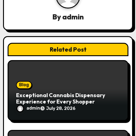
g
a
By
admin
t
i
Related Post
o
n
Blog
Exceptional Cannabis Dispensary
Experience for Every Shopper
admin
July 28, 2026