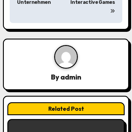
s
Unternehmen
Interactive Games
t
n
a
v
i
g
By
admin
a
t
Related Post
i
o