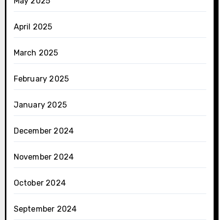
May 2025
April 2025
March 2025
February 2025
January 2025
December 2024
November 2024
October 2024
September 2024