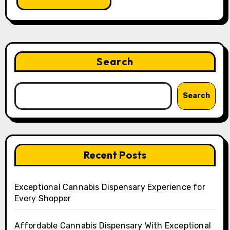
Search
Search
Recent Posts
Exceptional Cannabis Dispensary Experience for
Every Shopper
Affordable Cannabis Dispensary With Exceptional