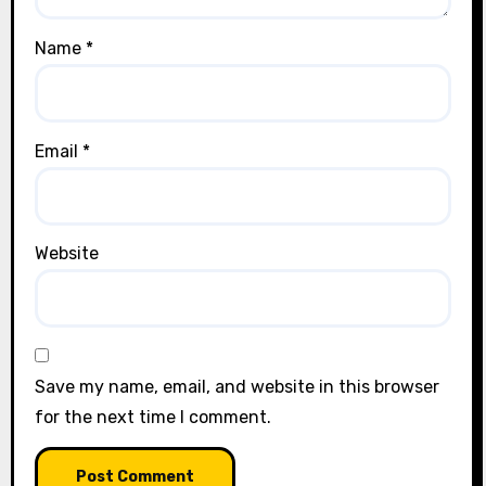
Name
*
Email
*
Website
Save my name, email, and website in this browser
for the next time I comment.