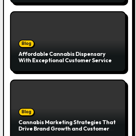
Blog
Affordable Cannabis Dispensary
With Exceptional Customer Service
Blog
Cannabis Marketing Strategies That
Drive Brand Growth and Customer
Trust