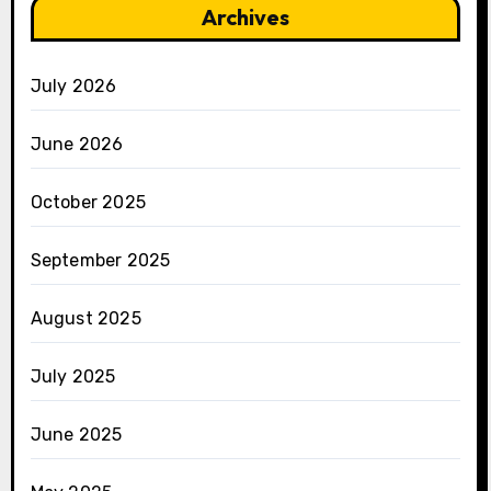
Archives
July 2026
June 2026
October 2025
September 2025
August 2025
July 2025
June 2025