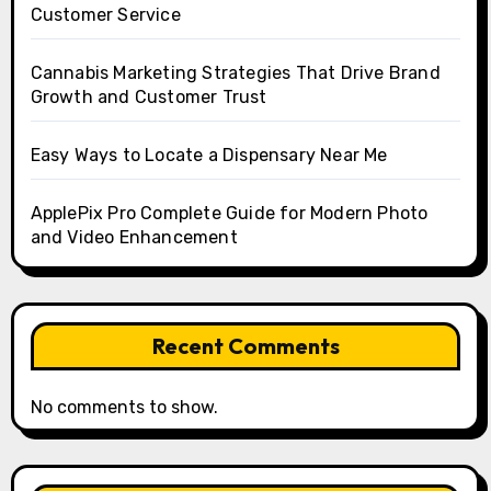
Customer Service
Cannabis Marketing Strategies That Drive Brand
Growth and Customer Trust
Easy Ways to Locate a Dispensary Near Me
ApplePix Pro Complete Guide for Modern Photo
and Video Enhancement
Recent Comments
No comments to show.