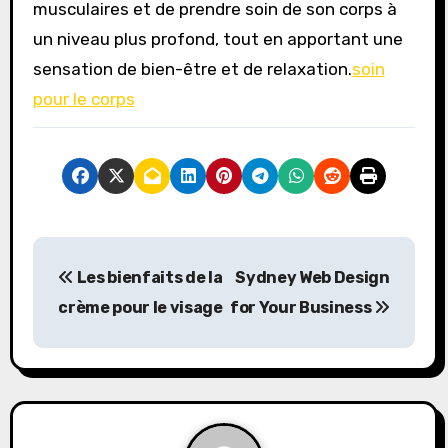
musculaires et de prendre soin de son corps à
un niveau plus profond, tout en apportant une
sensation de bien-être et de relaxation.
soin
pour le corps
P
Les bienfaits de la
Sydney Web Design
o
crème pour le visage
for Your Business
s
t
n