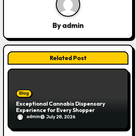
a
v
By
admin
i
g
a
Related Post
t
i
o
Blog
n
Exceptional Cannabis Dispensary
Experience for Every Shopper
admin
July 28, 2026