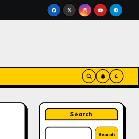
ing Strategies That Drive Brand Growth and Customer Trus
Search
Search