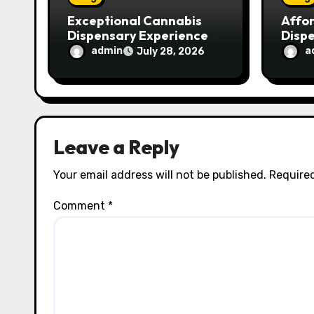
Exceptional Cannabis
Affo
Dispensary Experience
Disp
for Every Shopper
Exce
admin
a
July 28, 2026
Servi
Leave a Reply
Your email address will not be published.
Required
Comment
*