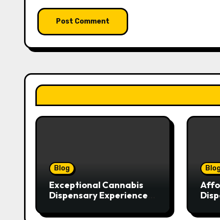
Blog
Blo
Exceptional Cannabis
Affo
Dispensary Experience
Disp
for Every Shopper
Exce
Serv