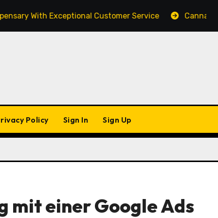
y With Exceptional Customer Service
Cannabis Market
rivacy Policy
Sign In
Sign Up
g mit einer Google Ads