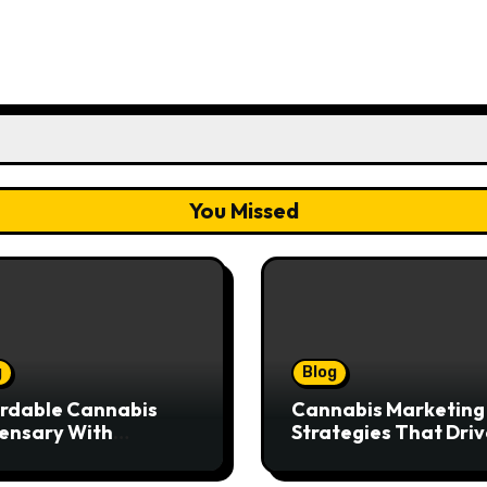
You Missed
g
Blog
rdable Cannabis
Cannabis Marketing
ensary With
Strategies That Driv
ptional Customer
Brand Growth and
ice
Customer Trust