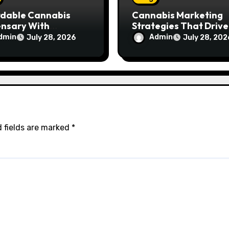
rdable Cannabis
Cannabis Marketing
ensary With
Strategies That Drive
ptional Customer
Brand Growth and
dmin
Admin
July 28, 2026
July 28, 202
ce
Customer Trust
 fields are marked
*