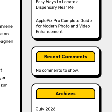
Easy Ways to Locate a
Dispensary Near Me
ApplePix Pro Complete Guide
fahrene
for Modern Photo and Video
Enhancement
e an.
mpagnen
Recent Comments
lt
No comments to show.
ngen
 zur
Archives
July 2026