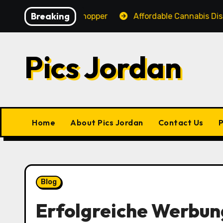
Skip
Breaking
nce for Every Shopper
Affordable Cannabis Dispensar
to
content
Pics Jordan
Home
About Pics Jordan
Contact Us
P
Blog
Erfolgreiche Werbun