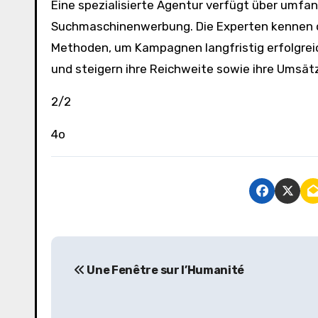
Eine spezialisierte Agentur verfügt über umf
Suchmaschinenwerbung. Die Experten kennen 
Methoden, um Kampagnen langfristig erfolgreic
und steigern ihre Reichweite sowie ihre Umsät
2/2
4o
P
Une Fenêtre sur l’Humanité
o
s