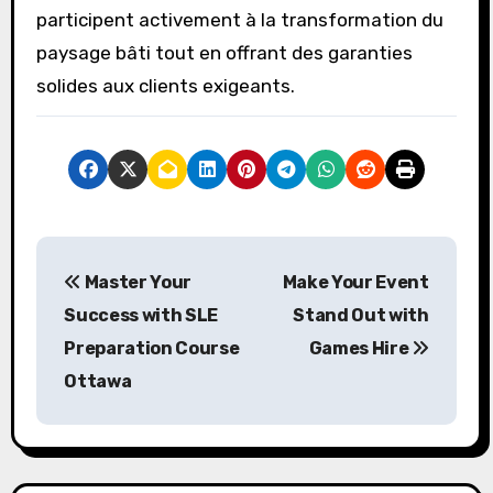
participent activement à la transformation du
paysage bâti tout en offrant des garanties
solides aux clients exigeants.
P
Master Your
Make Your Event
o
Success with SLE
Stand Out with
s
Preparation Course
Games Hire
Ottawa
t
n
a