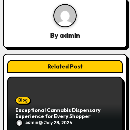
v
i
g
By
admin
a
t
Related Post
i
o
n
Blog
Exceptional Cannabis Dispensary
Experience for Every Shopper
admin
July 28, 2026