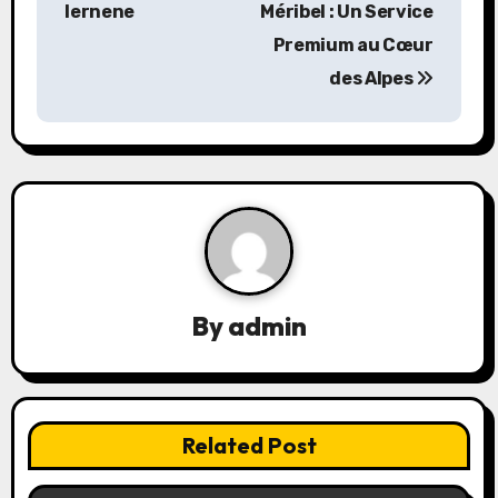
lernene
Méribel : Un Service
s
Premium au Cœur
des Alpes
t
n
a
v
i
g
By
admin
a
t
Related Post
i